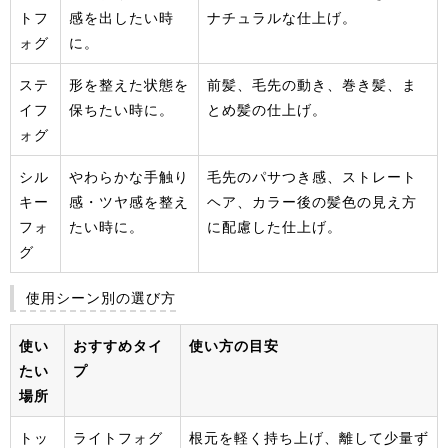
トフ
感を出したい時
ナチュラルな仕上げ。
ォグ
に。
ステ
形を整えた状態を
前髪、毛先の動き、巻き髪、ま
イフ
保ちたい時に。
とめ髪の仕上げ。
ォグ
シル
やわらかな手触り
毛先のパサつき感、ストレート
キー
感・ツヤ感を整え
ヘア、カラー後の髪色の見え方
フォ
たい時に。
に配慮した仕上げ。
グ
使用シーン別の選び方
使い
おすすめタイ
使い方の目安
たい
プ
場所
トッ
ライトフォグ
根元を軽く持ち上げ、離して少量ず