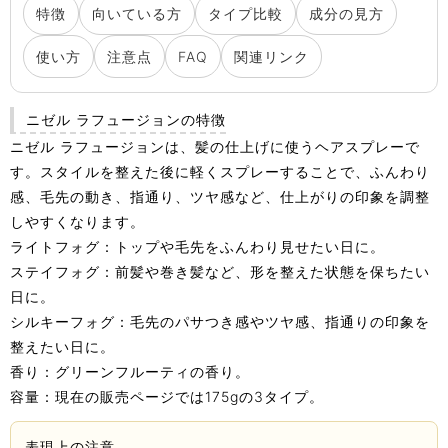
特徴
向いている方
タイプ比較
成分の見方
使い方
注意点
FAQ
関連リンク
ニゼル ラフュージョンの特徴
ニゼル ラフュージョンは、髪の仕上げに使うヘアスプレーで
す。スタイルを整えた後に軽くスプレーすることで、ふんわり
感、毛先の動き、指通り、ツヤ感など、仕上がりの印象を調整
しやすくなります。
ライトフォグ：トップや毛先をふんわり見せたい日に。
ステイフォグ：前髪や巻き髪など、形を整えた状態を保ちたい
日に。
シルキーフォグ：毛先のパサつき感やツヤ感、指通りの印象を
整えたい日に。
香り：グリーンフルーティの香り。
容量：現在の販売ページでは175gの3タイプ。
表現上の注意