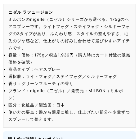
ニゼル ラフュージョン
ミルボンのnigelle（ニゼル）シリーズから選べる、175gのヘ
アスプレーです。ライトフォグ・ステイフォグ・シルキーフォ
グの3タイプがあり、ふんわり感、スタイルの整えやすさ、毛
先のツヤ感など、仕上がりの好みに合わせて選びやすいアイテ
ムです。
容量・価格：175g／税込1,936円（購入時はカート付近の販売
価格を確認）
商品タイプ：ヘアスプレー
選択肢：ライトフォグ／ステイフォグ／シルキーフォグ
香り：グリーンフルーティの香り
ブランド：nigelle（二ゼル）／発売元：MILBON（ミルボ
ン）
区分：化粧品／製造国：日本
使い方の要点：髪から適度に離し、仕上げたい部分へ少量ずつ
スプレーして整えます。