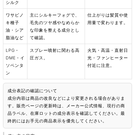
シルク
ワサビノ
主にシルキーフォグで、
仕上がりは髪質や使
キ種子
毛先のツヤ感やなめらか
用量で変わります。
油・シア
な印象を整える成分とし
脂油など
て確認。
LPG・
スプレー噴射に関わる高
火気・高温・直射日
DME・イ
圧ガス。
光・ファンヒーター
ソペンタ
付近に注意。
ン
成分表記の確認について
成分内容は商品の改良などにより変更される場合がありま
す。販売ページの更新時は、メーカー公式情報、現行の商
品ラベル、在庫ロットの成分表示を確認してください。最
終的にはお手元の商品表示を優先してください。