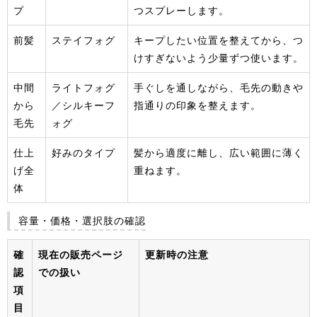
プ
つスプレーします。
前髪
ステイフォグ
キープしたい位置を整えてから、つ
けすぎないよう少量ずつ使います。
中間
ライトフォグ
手ぐしを通しながら、毛先の動きや
から
／シルキーフ
指通りの印象を整えます。
毛先
ォグ
仕上
好みのタイプ
髪から適度に離し、広い範囲に薄く
げ全
重ねます。
体
容量・価格・選択肢の確認
確
現在の販売ページ
更新時の注意
認
での扱い
項
目