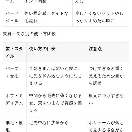
ーム
イント調整
方に
ハード
強い固定感、タイトな
崩したくないセットやし
ジェル
毛流れ
っかり固めたい時に
髪質・長さ別の使い方比較
髪・スタ
使い方の目安
注意点
イル
パーマ・
半乾きまたは乾いた髪に、
つけすぎると重く
くせ毛
毛先を揉み込むようになじ
見えるため少量か
ませる
ら調整
ボブ・ミ
中間から毛先に薄くなじま
根元につけすぎな
ディアム
せ、束をつまんで質感を整
い
える
細毛・軟
毛先中心に少量から
ボリュームが落ち
毛
て見える場合があ