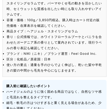
スタイリングセラムです。パーマやくせ毛の動きを活かしたい
時、セミウェットな質感を出したい時にも取り入れやすいアイ
テムです。
容量・価格：100g／3,850円税込。購入時はカート付近の販
売価格・在庫表示を確認してください。
商品タイプ：ヘアジェル・スタイリングセラム
香り：公式情報では、ホワイトフローラルブーケとバニラを合
わせたガーデニア系の香りとして案内されています。現行ラベ
ルの香り表記も確認してください。
ブランド：NIKI（ニキ）／ブランド運営：Feel Good Inc.
区分：化粧品／原産国：日本
使い方の要点：適量を手のひらでよく伸ばし、乾いた髪や半乾
きの髪の中間から毛先を中心になじませます。
購入前に確認したいポイント
ハードジェルのように強く固める商品ではなく、自然なツヤ感
と毛流れを整えるタイプです。
細毛・軟毛の方はつけすぎると重く見える場合があるため、少
量から調整してください。