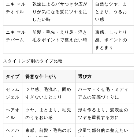
ニキ マル
乾燥によるパサつきや広が
自然なツヤ、ま
チオイル
りが気になる髪にツヤを足
とまり、うるお
したい時
い感
ニキ マル
前髪・毛先・えり足・浮き
束感、しっとり
チバーム
毛をポイントで整えたい時
感、ポイントの
まとまり
スタイリング剤のタイプ比較
タイプ
得意な仕上がり
選び方
セラム
ツヤ感、毛流れ、固め
パーマ・くせ毛・ミディ
ジェル
すぎないまとまり
アムの質感づくりに
ヘアオ
ツヤ、まとまり、毛先
形を作るより、髪表面の
イル
のうるおい感
ツヤを重視する方に
ヘアバ
束感、前髪・毛先のポ
少量で部分的に整えたい