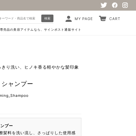
検索
MY PAGE
CART
専売品の美容アイテムなら、サインポスト通販サイト
っきり洗い、ヒノキ香る軽やかな髪印象
 シャンプー
ming_Shampoo
ャンプー
整髪料を洗い流し、さっぱりした使用感