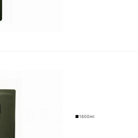
■1800ml