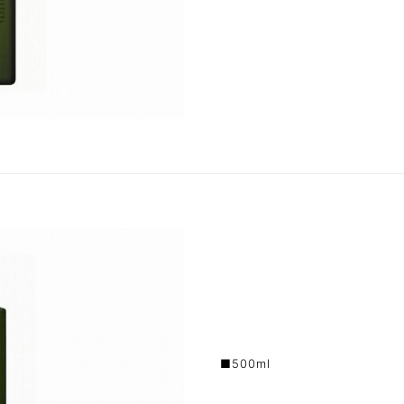
■500ml