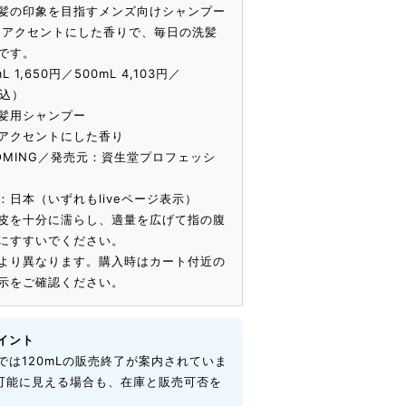
髪の印象を目指すメンズ向けシャンプー
をアクセントにした香りで、毎日の洗髪
です。
L 1,650円／500mL 4,103円／
税込）
髪用シャンプー
アクセントにした香り
OOMING／発売元：資生堂プロフェッシ
日本（いずれもliveページ表示）
皮を十分に濡らし、適量を広げて指の腹
にすすいでください。
より異なります。購入時はカート付近の
示をご確認ください。
イント
では120mLの販売終了が案内されていま
入可能に見える場合も、在庫と販売可否を