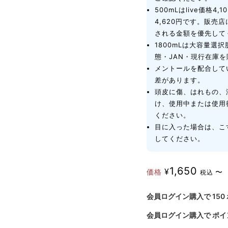
500mLはlive価格
4,620円です。販売
される金額を優先して
1800mLは大容量選
態・JAN・現行在庫
メントールを配合して
差があります。
頭皮に傷、はれもの、
け、使用中または使用
ください。
目に入った場合は、こ
してください。
1,650
¥
価格
〜
税込
会員ログイン購入で
150
会員ログイン購入で
ポイ