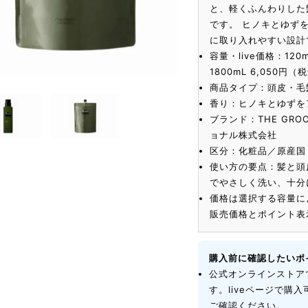
と、軽くふんわりした
です。 ヒノキとゆず
に取り入れやすい設計
容量・live価格：120m
1800mL 6,050円（
商品タイプ：頭皮・毛
香り：ヒノキとゆずを
ブランド：THE GR
ョナル株式会社
区分：化粧品／原産国：
使い方の要点：髪と頭
でやさしく洗い、十分
価格は選択する容量に
販売価格とポイント表
購入前に確認したいポ
公式オンラインストア
す。liveページで購
ご確認ください。