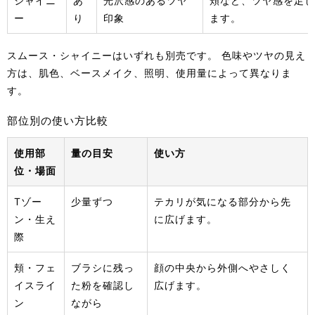
シャイニ
あ
光沢感のあるツヤ
頬など、ツヤ感を足し
ー
り
印象
ます。
スムース・シャイニーはいずれも別売です。 色味やツヤの見え
方は、肌色、ベースメイク、照明、使用量によって異なりま
す。
部位別の使い方比較
使用部
量の目安
使い方
位・場面
Tゾー
少量ずつ
テカリが気になる部分から先
ン・生え
に広げます。
際
頬・フェ
ブラシに残っ
顔の中央から外側へやさしく
イスライ
た粉を確認し
広げます。
ン
ながら