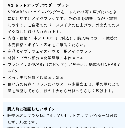
V3 セットアップ パウダー ブラシ
SPICAREのフェイスパウダーを、ふんわり薄く広げたいとき
に使いやすいメイクブラシです。 粉の量を調整しながら塗布
しやすく、ご自宅でのベースメイクの仕上げや、外出先でのメ
イク直しに取り入れられます。
内容・価格：1本／3,300円（税込）。購入時はカート付近の
販売価格・ポイント表示をご確認ください。
商品タイプ：フェイスパウダー用メイクブラシ
材質：ブラシ部分＝化学繊維／本体＝アルミ
ブランド：SPICARE（スピケア）／発売元：株式会社CHARIS
＆Co.
区分：美容雑貨／原産国：韓国
使い方の要点：ブラシにパウダーを少量含ませ、手の甲などで
量を調整してから、顔の中央から外側へやさしく広げます。
購入前に確認したいポイント
販売内容はブラシ1本です。V3 セットアップ パウダーは付属
せず、別売です。