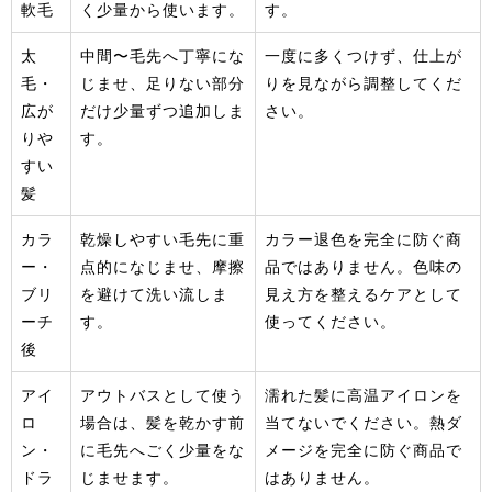
軟毛
く少量から使います。
す。
太
中間〜毛先へ丁寧にな
一度に多くつけず、仕上が
毛・
じませ、足りない部分
りを見ながら調整してくだ
広が
だけ少量ずつ追加しま
さい。
りや
す。
すい
髪
カラ
乾燥しやすい毛先に重
カラー退色を完全に防ぐ商
ー・
点的になじませ、摩擦
品ではありません。色味の
ブリ
を避けて洗い流しま
見え方を整えるケアとして
ーチ
す。
使ってください。
後
アイ
アウトバスとして使う
濡れた髪に高温アイロンを
ロ
場合は、髪を乾かす前
当てないでください。熱ダ
ン・
に毛先へごく少量をな
メージを完全に防ぐ商品で
ドラ
じませます。
はありません。