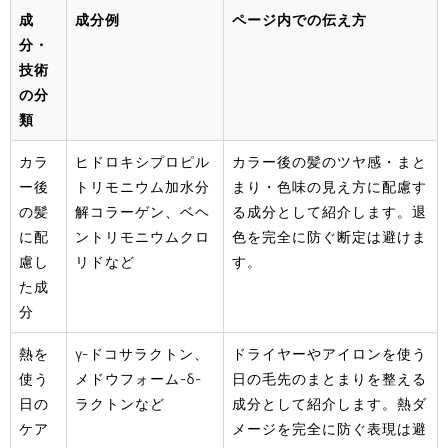
成
成分例
ページ内での伝え方
分・
技術
の分
類
カラ
ヒドロキシプロピル
カラー後の髪のツヤ感・まと
ー後
トリモニウム加水分
まり・色味の見え方に配慮す
の髪
解コラーゲン、ベヘ
る成分として紹介します。退
に配
ントリモニウムクロ
色を完全に防ぐ断定は避けま
慮し
リドなど
す。
た成
分
熱を
γ-ドコサラクトン、
ドライヤーやアイロンを使う
使う
メドウフォーム-δ-
日の毛先のまとまりを整える
日の
ラクトンなど
成分として紹介します。熱ダ
ケア
メージを完全に防ぐ表現は避