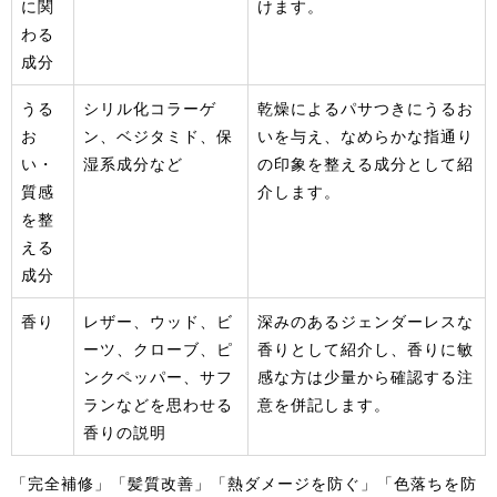
に関
けます。
わる
成分
うる
シリル化コラーゲ
乾燥によるパサつきにうるお
お
ン、ベジタミド、保
いを与え、なめらかな指通り
い・
湿系成分など
の印象を整える成分として紹
質感
介します。
を整
える
成分
香り
レザー、ウッド、ビ
深みのあるジェンダーレスな
ーツ、クローブ、ピ
香りとして紹介し、香りに敏
ンクペッパー、サフ
感な方は少量から確認する注
ランなどを思わせる
意を併記します。
香りの説明
「完全補修」「髪質改善」「熱ダメージを防ぐ」「色落ちを防