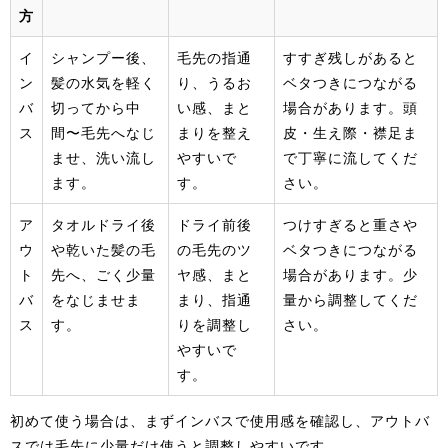
方
イ
シャンプー後、
毛先の指通
すすぎ残しがあると
ン
髪の水気を軽く
り、うるお
ベタつきにつながる
バ
切ってから中
い感、まと
場合があります。頭
ス
間〜毛先へなじ
まりを整え
皮・生え際・襟足ま
ませ、洗い流し
やすいで
で丁寧に流してくだ
ます。
す。
さい。
ア
タオルドライ後
ドライ前後
つけすぎると重さや
ウ
や乾いた髪の毛
の毛先のツ
ベタつきにつながる
ト
先へ、ごく少量
ヤ感、まと
場合があります。少
バ
をなじませま
まり、指通
量から調整してくだ
ス
す。
りを調整し
さい。
やすいで
す。
初めて使う場合は、まずインバスで使用感を確認し、アウトバ
スでは毛先に少量だけ使うと調整しやすいです。