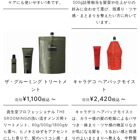
ケアにも使いやすい1本です。
500g詰替相当を髪質や仕上がりの
好みに合わせて選び、指通り・ツヤ
感・まとまりを整えたい方に向いて
います。
ザ・グルーミング トリートメ
キャラデコ ヘアパックモイス
ント
ト
¥
1,100
¥
2,420
〜
〜
価格
税込
価格
税込
資生堂プロフェッショナル THE
キャラデコ ヘアパックモイスト
GROOMINGの洗い流すメンズ用ト
は、カラー後の髪の乾燥によるパサ
リートメント。60g/500g/1800gか
つき・絡まり・ツヤ感の物足りなさ
ら選べ、ヒノキとゆずをアクセント
が気になる髪を、うるおい感と指通
にした香りで、髪のハリコシ感・ま
りのよいまとまりへ整える、中野製