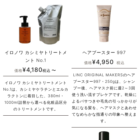
イロノワ カシミヤトリートメ
ヘアブースター 997
ント No.1
¥
4,950
価格
税込
¥
4,180
〜
価格
税込
LINC ORIGINAL MAKERSのヘア
ブースター997・250gは、シャン
イロノワ カシミヤトリートメント
プー後、ヘアマスク前に週2～3回
No.1は、カシミヤケラチンとエルカ
使う洗い流すプレケアです。乾燥に
ラクトンに着目した、380ml・
よるパサつきや毛先の引っかかりが
1000ml詰替から選べる化粧品区分
気になる髪を、ヘアマスクとあわせ
のトリートメントです。
てなめらかな指通りの印象へ整えま
す。