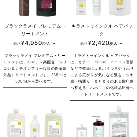
ブラックラメイ プレミアムト
キラメトゥインクル ヘアパッ
リートメント
ク
¥
4,950
¥
2,420
〜
〜
価格
税込
価格
税込
ブラックラメイ プレミアムトリー
キラメトゥインクル ヘアパック
トメントは、ヘマチン高配合・シリ
は、カラー・パーマ・アイロン習慣
コン＆カチオンフリー設計の医薬部
などで乾燥によるパサつきやうねり
外品トリートメントです。285mlと
による広がりが気になる髪を、ツヤ
500mlから選べます。
感・指通り・まとまりのある髪印象
へ整える、ハホニコの化粧品区分ヘ
アトリートメントです。