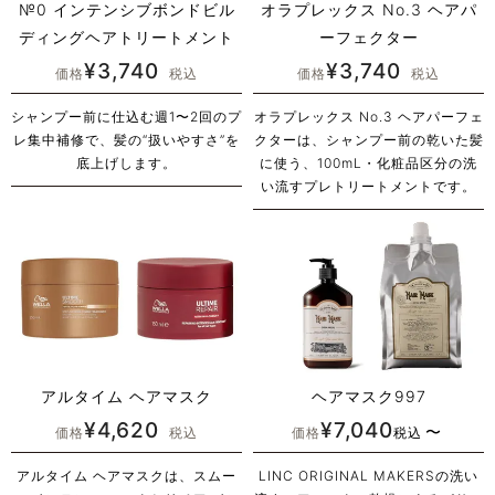
№0 インテンシブボンドビル
オラプレックス No.3 ヘアパ
ディングヘアトリートメント
ーフェクター
¥
3,740
¥
3,740
価格
税込
価格
税込
シャンプー前に仕込む週1〜2回のプ
オラプレックス No.3 ヘアパーフェ
レ集中補修で、髪の“扱いやすさ”を
クターは、シャンプー前の乾いた髪
底上げします。
に使う、100mL・化粧品区分の洗
い流すプレトリートメントです。
アルタイム ヘアマスク
ヘアマスク997
¥
4,620
¥
7,040
〜
価格
税込
価格
税込
アルタイム ヘアマスクは、スムー
LINC ORIGINAL MAKERSの洗い