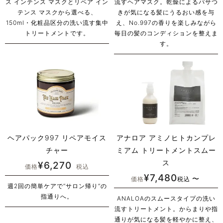
ス インテンス マスクとリペア イン
流すヘアマスク。乾燥によるパサつ
テンス マスクから選べる、
きが気になる髪にうるおい感を与
150ml・化粧品区分の洗い流す集中
え、No.997の香りを楽しみながら
トリートメントです。
毎日の髪のコンディションを整えま
す。
ヘアパック997 リペアモイス
アナロア アミノヒトカンプレ
チャー
ミアム トリートメントスムー
ス
¥
6,270
価格
税込
¥
7,480
〜
価格
税込
週2回の簡単ケアで“サロン帰り”の
指通りへ。
ANALOAのスムースタイプの洗い
流すトリートメント。からまりや指
通りが気になる髪を軽やかに整え、