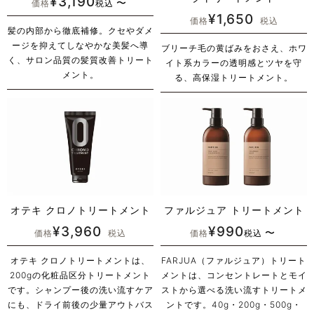
¥
3,190
〜
価格
税込
¥
1,650
価格
税込
髪の内部から徹底補修。クセやダメ
ージを抑えてしなやかな美髪へ導
ブリーチ毛の黄ばみをおさえ、ホワ
く、サロン品質の髪質改善トリート
イト系カラーの透明感とツヤを守
メント。
る、高保湿トリートメント。
オテキ クロノトリートメント
ファルジュア トリートメント
¥
3,960
¥
990
〜
価格
税込
価格
税込
オテキ クロノトリートメントは、
FARJUA（ファルジュア）トリート
200gの化粧品区分トリートメント
メントは、コンセントレートとモイ
です。シャンプー後の洗い流すケア
ストから選べる洗い流すトリートメ
にも、ドライ前後の少量アウトバス
ントです。40g・200g・500g・