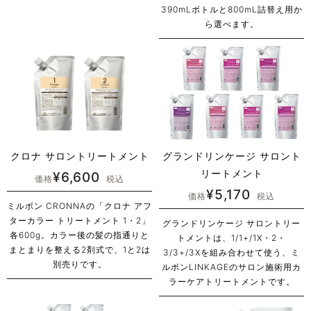
390mLボトルと800mL詰替え用か
ら選べます。
クロナ サロントリートメント
グランドリンケージ サロント
リートメント
¥
6,600
価格
税込
¥
5,170
価格
税込
ミルボン CRONNAの「クロナ アフ
ターカラー トリートメント 1・2」
グランドリンケージ サロントリー
各600g。カラー後の髪の指通りと
トメントは、1/1+/1X・2・
まとまりを整える2剤式で、1と2は
3/3+/3Xを組み合わせて使う、ミ
別売りです。
ルボンLINKAGEのサロン施術用カ
ラーケアトリートメントです。