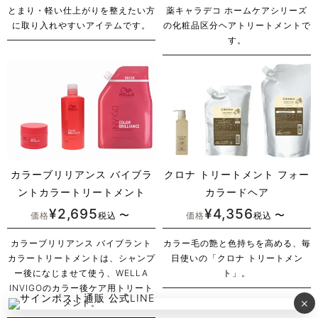
とまり・軽い仕上がりを整えたい方
薬キャラデコ ホームケアシリーズ
に取り入れやすいアイテムです。
の化粧品区分ヘアトリートメントで
す。
カラーブリリアンス バイブラ
クロナ トリートメント フォー
ントカラートリートメント
カラードヘア
¥
2,695
¥
4,356
〜
〜
価格
税込
価格
税込
カラーブリリアンス バイブラント
カラー毛の艶と色持ちを高める、毎
カラートリートメントは、シャンプ
日使いの「クロナ トリートメン
ー後になじませて使う、WELLA
ト」。
INVIGOのカラー後ケア用トリート
×
メント。