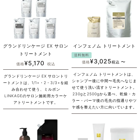
グランドリンケージ EX サロン
インフェノム トリートメント
トリートメント
送料無料
¥
3,025
〜
¥
5,170
価格
税込
価格
税込
インフェノム トリートメントは、
グランドリンケージ EX サロントリ
シャンプー後に中間〜毛先へなじま
ートメントは、1/1+・2・3/3+を組
せて使う洗い流すトリートメント。
み合わせて使う、ミルボン
230gと2500gから選べ、乾燥・カ
LINKAGEのサロン施術用カラーケ
ラー・パーマ後の毛先の指通りやツ
アトリートメントです。
ヤ感を整えたい方に向いています。