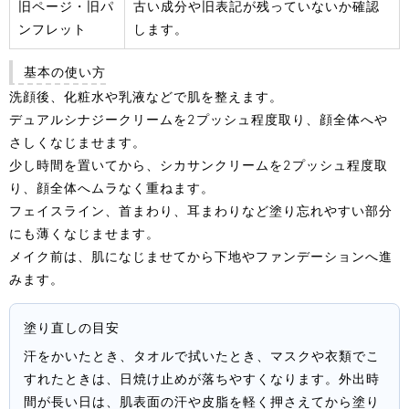
旧ページ・旧パ
古い成分や旧表記が残っていないか確認
ンフレット
します。
基本の使い方
洗顔後、化粧水や乳液などで肌を整えます。
デュアルシナジークリームを2プッシュ程度取り、顔全体へや
さしくなじませます。
少し時間を置いてから、シカサンクリームを2プッシュ程度取
り、顔全体へムラなく重ねます。
フェイスライン、首まわり、耳まわりなど塗り忘れやすい部分
にも薄くなじませます。
メイク前は、肌になじませてから下地やファンデーションへ進
みます。
塗り直しの目安
汗をかいたとき、タオルで拭いたとき、マスクや衣類でこ
すれたときは、日焼け止めが落ちやすくなります。外出時
間が長い日は、肌表面の汗や皮脂を軽く押さえてから塗り