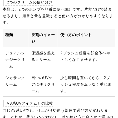
2つのクリームの使い分け
本品は、2つのポンプを順番に使う設計です。片方だけで済ま
せるより、順番と量を意識すると使い方が分かりやすくなりま
す。
種類
役割のイメー
使い方のポイント
ジ
デュアルシ
保湿感を整え
2プッシュ程度を顔全体へや
ナジークリ
るクリーム
さしくなじませます。
ーム
シカサンク
日中のUVケ
少し時間を置いてから、2プ
リーム
アに使うクリ
ッシュ程度をムラなく重ねま
ーム
す。
V3系UVアイテムとの比較
同じV3系UVでも、仕上がりや使う部位で選び方が変わりま
す。どれが一番良いかではなく、朝の使い方に合うかで選ぶの