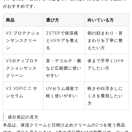
がおすすめです。
商品
選び方
向いている方
V3 プロテクショ
2STEPで保湿感
朝の顔まわり・首
ンサンスクリー
とUVケアを整え
まわりを丁寧に整
ン
る
えたい方
V3ボディプロテ
首・デコルテ・腕
体まで手早くUVケ
クションサンス
など広範囲に使い
アしたい方
クリーン
やすい
V3 VSPIC C サ
UVセラム感覚で
軽さや白浮きしに
ンセラム
軽く使いやすい
くさを重視したい
方
成分表記の見方
本品は、保湿クリームと日焼け止めクリームの2つを使う商品