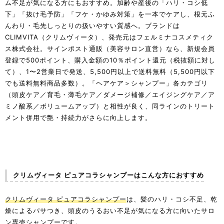
ム不足が気になる方にもおすすめ。加齢や産後の「ハリ・コシ低
下」「抜け毛予防」「フケ・かゆみ対策」を一本でケアし、根元ふ
んわり・毛先しっとりの扱いやすい質感へ。ブランドは
CLIMVITA（クリムヴィータ）、発売元はフェルミナコスメティク
ス株式会社。サインポスト通販（美容サロン直営）なら、新規会員
登録で500ポイント、購入金額の10％ポイント還元（税抜額に対し
て）、1〜2営業日で発送、5,500円以上で送料無料（5,500円以下
でも送料無料商品多数）。「ヘアケア＞シャンプー」各カテゴリ
（頭皮ケア／育毛・薄毛ケア／ダメージ補修／エイジングケア／ア
ミノ酸系／ボリュームアップ）と相性が良く、同ラインのトリート
メント併用で艶・持続力がさらに向上します。
クリムヴィータ ピュアコラシャンプーはこんな方におすすめ
クリムヴィータ ピュアコラシャンプー
は、髪のハリ・コシ不足、乾
燥によるパサつき、頭皮のうるおい不足が気になる方に向いたサロ
ン専売シャンプーです。