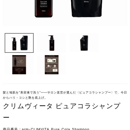
髪と地肌を“美容液で洗う”——サロン直営が選んだ〈ピュアコラシャンプー〉で、今日
からハリ・コシと艶を底上げ。
クリムヴィータ ピュアコラシャンプ
ー
商品番号
arm-CLIMVITA_Pure_Cola_Shampoo