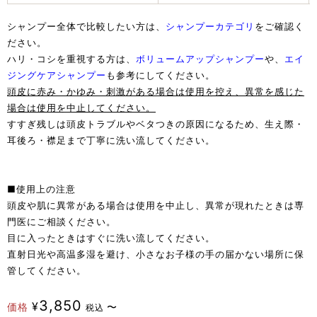
シャンプー全体で比較したい方は、
シャンプーカテゴリ
をご確認く
ださい。
ハリ・コシを重視する方は、
ボリュームアップシャンプー
や、
エイ
ジングケアシャンプー
も参考にしてください。
頭皮に赤み・かゆみ・刺激がある場合は使用を控え、異常を感じた
場合は使用を中止してください。
すすぎ残しは頭皮トラブルやベタつきの原因になるため、生え際・
耳後ろ・襟足まで丁寧に洗い流してください。
■使用上の注意
頭皮や肌に異常がある場合は使用を中止し、異常が現れたときは専
門医にご相談ください。
目に入ったときはすぐに洗い流してください。
直射日光や高温多湿を避け、小さなお子様の手の届かない場所に保
管してください。
3,850
¥
価格
〜
税込