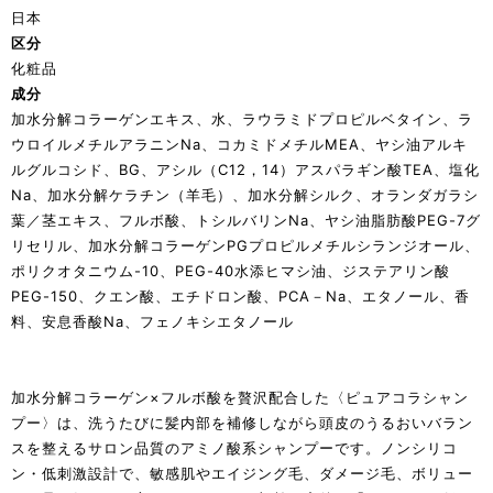
日本
区分
化粧品
成分
加水分解コラーゲンエキス、水、ラウラミドプロピルベタイン、ラ
ウロイルメチルアラニンNa、コカミドメチルMEA、ヤシ油アルキ
ルグルコシド、BG、アシル（C12，14）アスパラギン酸TEA、塩化
Na、加水分解ケラチン（羊毛）、加水分解シルク、オランダガラシ
葉／茎エキス、フルボ酸、トシルバリンNa、ヤシ油脂肪酸PEG-7グ
リセリル、加水分解コラーゲンPGプロピルメチルシランジオール、
ポリクオタニウム-10、PEG-40水添ヒマシ油、ジステアリン酸
PEG-150、クエン酸、エチドロン酸、PCA－Na、エタノール、香
料、安息香酸Na、フェノキシエタノール
加水分解コラーゲン×フルボ酸を贅沢配合した〈ピュアコラシャン
プー〉は、洗うたびに髪内部を補修しながら頭皮のうるおいバラン
スを整えるサロン品質のアミノ酸系シャンプーです。ノンシリコ
ン・低刺激設計で、敏感肌やエイジング毛、ダメージ毛、ボリュー