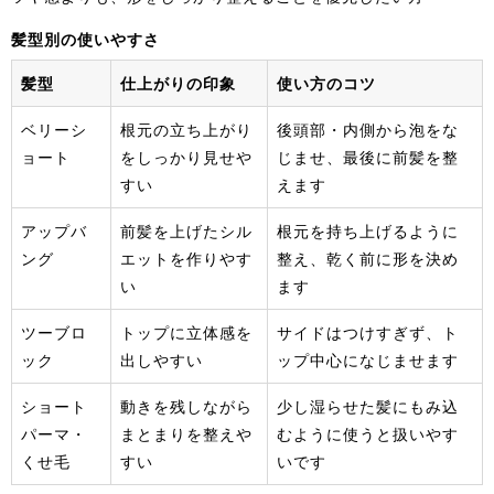
髪型別の使いやすさ
髪型
仕上がりの印象
使い方のコツ
ベリーシ
根元の立ち上がり
後頭部・内側から泡をな
ョート
をしっかり見せや
じませ、最後に前髪を整
すい
えます
アップバ
前髪を上げたシル
根元を持ち上げるように
ング
エットを作りやす
整え、乾く前に形を決め
い
ます
ツーブロ
トップに立体感を
サイドはつけすぎず、ト
ック
出しやすい
ップ中心になじませます
ショート
動きを残しながら
少し湿らせた髪にもみ込
パーマ・
まとまりを整えや
むように使うと扱いやす
くせ毛
すい
いです