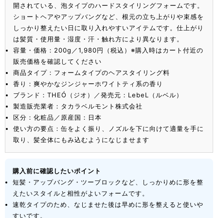
開されている、泡タイプのハードスタイリングフォームです。
ショートヘアやアップバングなど、根元の立ち上がりや束感を
しっかり整えたい日に取り入れやすいアイテムです。仕上がり
は髪質・使用量・湿度・汗・触れ方により異なります。
容量・価格：200g／1,980円（税込）※購入時はカート付近の
販売価格を確認してください
商品タイプ：フォームタイプのヘアスタイリング料
香り：爽やかなジンジャーホワイトティ系の香り
ブランド：THEÓ（ジオ）／発売元：LebeL（ルベル）
製造販売業者：タカラベルモント株式会社
区分：化粧品／原産国：日本
使い方の要点：缶をよく振り、ノズルを下に向けて適量を手に
取り、髪全体にもみ込むようになじませます
購入前に確認したいポイント
短髪・アップバング・ツーブロックなど、しっかりめに形を整
えたいスタイルと相性がよいフォームです。
速乾タイプのため、なじませた後は早めに形を整えると使いや
すいです。