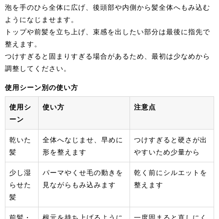
泡を手のひら全体に広げ、後頭部や内側から髪全体へもみ込む
ようになじませます。
トップや前髪を立ち上げ、束感を出したい部分は最後に指先で
整えます。
つけすぎると固まりすぎる場合があるため、最初は少なめから
調整してください。
使用シーン別の使い方
使用シ
使い方
注意点
ーン
乾いた
全体へなじませ、早めに
つけすぎると硬さが出
髪
形を整えます
やすいため少量から
少し湿
パーマやくせ毛の動きを
乾く前にシルエットを
らせた
見ながらもみ込みます
整えます
髪
前髪・
根元を持ち上げるように
一度固まると直しにく