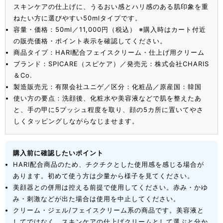
スキンケアの仕上げに、うるおい感とハリ感のある肌印象を重
ねたい方に選びやすい50mlタイプです。
容量・価格：50ml／11,000円（税込） ※購入時はカート付近
の販売価格・ポイント表示を確認してください。
商品タイプ：HARI配合フェイスクリーム・仕上げ用クリーム
ブランド：SPICARE（スピケア）／発売元：株式会社CHARIS
＆Co.
製造販売元：有限会社ユニゲ／区分：化粧品／原産国：韓国
使い方の要点：洗顔後、化粧水や美容液などで肌を整えたあ
と、手の甲に5プッシュ程度を取り、顔の5カ所に置いてやさ
しくタッピングしながらなじませます。
購入前に確認したいポイント
HARI配合商品のため、チクチクとした使用感を感じる場合が
あります。初めて使う方は少量から様子を見てください。
美顔器との併用は控える前提で使用してください。赤み・かゆ
み・刺激などが出た場合は使用を中止してください。
クリーム・ジェル/フェイスクリーム系の商品です。美容液と
してではなく、スキンケアの仕上げクリームとして選ぶと分か