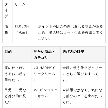
タ
リーム
イ
プ
価
11,000円
ポイントや販売条件は変わる場合がある
格
（税込）
ため、購入時はカート付近を確認してく
ださい。
目的
見たい商品・
選び方の目安
カテゴリ
夜の仕上げに
v3 HARIデイ
全顔に使う仕上げクリー
うるおい感を
リークリーム
ムとして選びやすいで
重ねたい
Ⅱ
す。
目元・口元な
V3 ピンジェク
全顔用ではなく、気にな
ど部分的に見
トセラム
る部分のケアを比べたい
たい
方に。