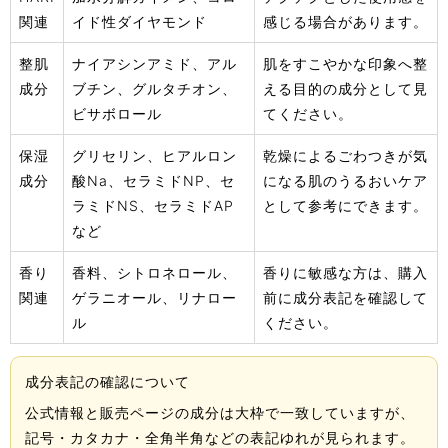
関連
イド性ダイヤモンド
感じる場合があります。
整肌
ナイアシンアミド、アル
肌をすこやかな印象へ整
成分
ブチン、グルタチオン、
える目的の成分として見
ビサボロール
てください。
保湿
グリセリン、ヒアルロン
乾燥によるごわつきが気
成分
酸Na、セラミドNP、セ
になる肌のうるおいケア
ラミドNS、セラミドAP
として参考にできます。
など
香り
香料、シトロネロール、
香りに敏感な方は、購入
関連
ゲラニオール、リナロー
前に成分表記を確認して
ル
ください。
成分表記の確認について
公式情報と販売ページの成分は大枠で一致していますが、
記号・カタカナ・全角半角などの表記ゆれが見られます。