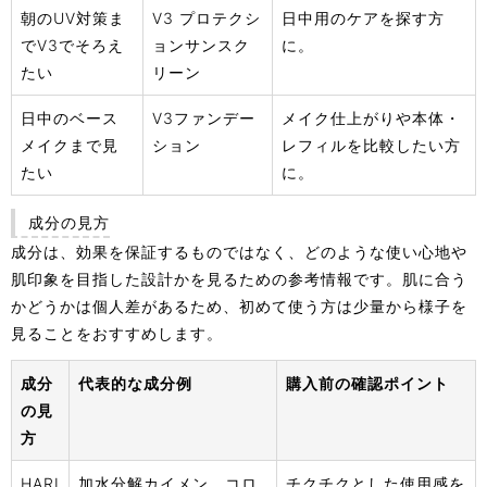
朝のUV対策ま
V3 プロテクシ
日中用のケアを探す方
でV3でそろえ
ョンサンスク
に。
たい
リーン
日中のベース
V3ファンデー
メイク仕上がりや本体・
メイクまで見
ション
レフィルを比較したい方
たい
に。
成分の見方
成分は、効果を保証するものではなく、どのような使い心地や
肌印象を目指した設計かを見るための参考情報です。肌に合う
かどうかは個人差があるため、初めて使う方は少量から様子を
見ることをおすすめします。
成分
代表的な成分例
購入前の確認ポイント
の見
方
HARI
加水分解カイメン、コロ
チクチクとした使用感を