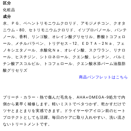
区分
化粧品
成分
水、ＰＧ、ベヘントリモニウムクロリド、アモジメチコン、クオタ
ニウム－80、セトリモニウムクロリド、イソプロパノール、パンテ
ノール、香料、リンゴ酸、オレイン酸グリセリル、酢酸トコフェロ
ール、メチルパラベン、トリデセス－12、ＥＤＴＡ－2Ｎａ、フェ
ノキシエタノール、水酸化Ｎａ、オレイン酸、スクワラン、リナロ
ール、ヒスチジン、シトロネロール、クエン酸、レシチン、パルミ
チン酸アスコルビル、トコフェロール、クエン酸水添パーム油脂肪
酸グリセリズ
商品パンフレットはこちら
ブリーチ・カラー・熱で傷んだ毛先を、AHA×OMEGA-9処方で内
側から素早く補修します。軽いミストでベタつかず、乾かすだけで
ツヤとまとまりを実感できます。ドライヤーやアイロン前のヒート
プロテクトとしても活躍。毎日のケアに取り入れやすい、洗い流さ
ないトリートメントです。